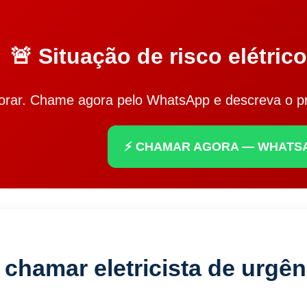
🚨 Situação de risco elétric
iorar. Chame agora pelo WhatsApp e descreva o 
⚡ CHAMAR AGORA — WHATS
chamar eletricista de urgên