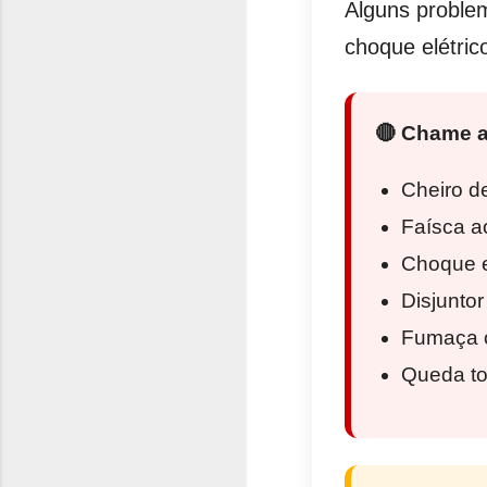
Alguns problem
choque elétric
🔴 Chame a
Cheiro d
Faísca a
Choque el
Disjunto
Fumaça o
Queda to