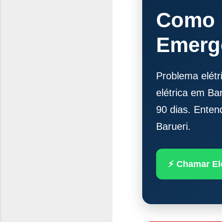
Como F
Emerge
Problema elét
elétrica em Bar
90 dias. Enten
Barueri.
⚡ Chamar Ele