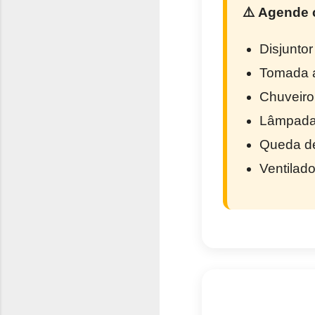
⚠️ Agende 
Disjunto
Tomada a
Chuveiro
Lâmpadas
Queda d
Ventilado